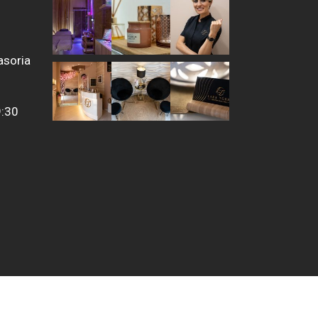
asoria
9:30