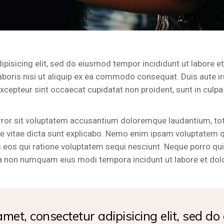
ipisicing elit, sed do eiusmod tempor incididunt ut labore 
boris nisi ut aliquip ex ea commodo consequat. Duis aute irur
Excepteur sint occaecat cupidatat non proident, sunt in culpa 
error sit voluptatem accusantium doloremque laudantium, to
tae vitae dicta sunt explicabo. Nemo enim ipsam voluptatem qu
 eos qui ratione voluptatem sequi nesciunt. Neque porro qu
 quia non numquam eius modi tempora incidunt ut labore et 
met, consectetur adipisicing elit, sed d