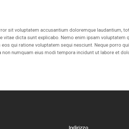
error sit voluptatem accusantium doloremque laudantium, to
tae vitae dicta sunt explicabo. Nemo enim ipsam voluptatem qu
 eos qui ratione voluptatem sequi nesciunt. Neque porro qu
 quia non numquam eius modi tempora incidunt ut labore et 
u
Indirizzo