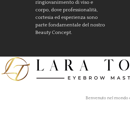
ringiovanimento di viso e
corpo, dove professionalità,
cortesia ed esperienza sono
parte fondamentale del nostro
Beauty Concept.
Benvenuto nel mondo di 