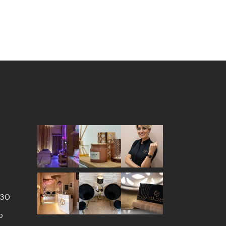
:30
o