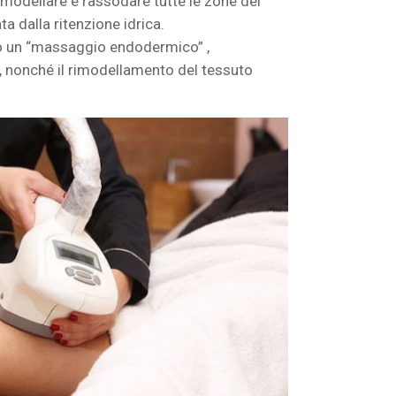
 ,modellare e rassodare tutte le zone del
a dalla ritenzione idrica.
do un “massaggio endodermico” ,
 , nonché il rimodellamento del tessuto