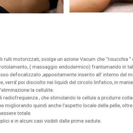
li rulli motorizzati, svolge un azione Vacum che “risucchia 
rotolamento, ( massaggio endodermico) frantumando in tal m
rosso defocalizzato ,appositamente inserito all’ interno del 
ose, verrà’ poi disciolto nei liquidi del circolo linfatico, in 
liminazione la cellulite.
i radiofrequenza , che stimolando le cellule a produrre collag
e migliorando quindi anche l’aspetto locale della pelle, oltr
essere totale.
ici e in alcuni casi visibili dalle prime sedute.