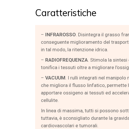
Caratteristiche
–
INFRAROSSO
. Disintegra il grasso f
conseguente miglioramento del trasporto d
in tal modo, la ritenzione idrica.
–
RADIOFREQUENZA
. Stimola la sintesi
tonifica i tessuti oltre a migliorare l’oss
–
VACUUM
. I rulli integrati nel manip
che migliora il flusso linfatico, permette
apportare ossigeno ai tessuti ed accelera
cellulite.
In linea di massima, tutti si possono sot
tuttavia, è sconsigliato durante la gravi
cardiovascolari e tumorali.