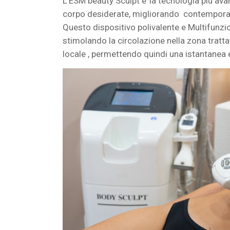
L’ESM beauty Sculpt e’ la tecnologia più ava
corpo desiderate, migliorando contemporaneam
Questo dispositivo polivalente e Multifunz
stimolando la circolazione nella zona tratta
locale , permettendo quindi una istantanea e