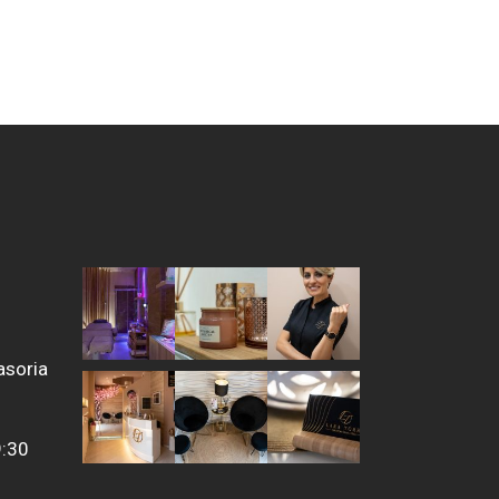
asoria
9:30