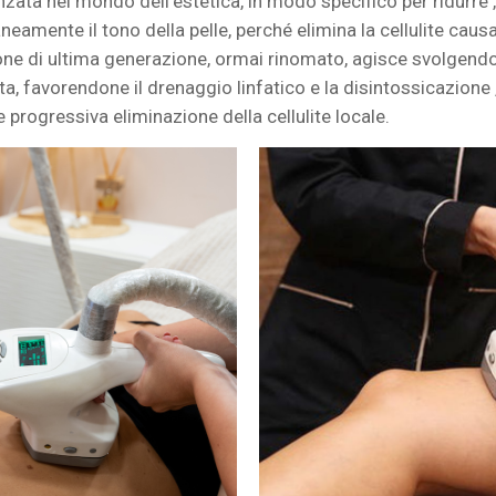
nzata nel mondo dell’estetica, in modo specifico per ridurre
ente il tono della pelle, perché elimina la cellulite causat
ione di ultima generazione, ormai rinomato, agisce svolgen
ta, favorendone il drenaggio linfatico e la disintossicazione
 progressiva eliminazione della cellulite locale.