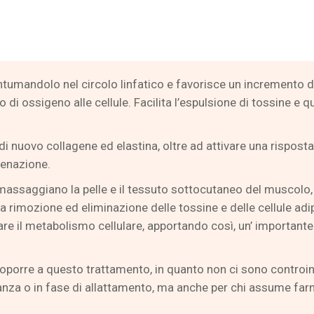
rantumandolo nel circolo linfatico e favorisce un incremento 
i ossigeno alle cellule. Facilita l’espulsione di tossine e qu
 di nuovo collagene ed elastina, oltre ad attivare una risposta
igenazione.
olo massaggiano la pelle e il tessuto sottocutaneo del musco
 la rimozione ed eliminazione delle tossine e delle cellule adi
re il metabolismo cellulare, apportando così, un’ importante
toporre a questo trattamento, in quanto non ci sono controind
danza o in fase di allattamento, ma anche per chi assume far